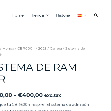
Home
Tienda
Historia
/
Honda
/
CBR600rr
/
2023
/
Carrera
/ Sistema de
ir
ISTEMA DE RAM
R
0,00
–
€
400,00
exc.tax
que tu CBR600rr respire! El sistema de admisión