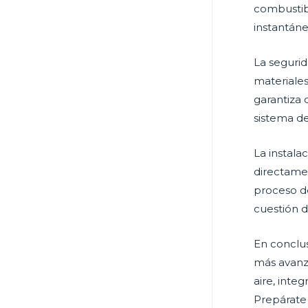
combustib
instantáne
La seguri
materiales
garantiza 
sistema de
La instal
directame
proceso de
cuestión 
En conclus
más avanz
aire, inte
Prepárate