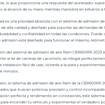
le, lo que proporciona una respuesta del acelerador suave
o al alcance de su mano mientras maniobra sin esfuerzo a tr
dad es una prioridad absoluta con el sistema de admisión 
 de alta calidad y diseñado para soportar las demandas de l
durabilidad y confiabilidad en todas las condiciones. Puede
 admisión está diseñado para funcionar al máximo, kilómetr
ación del sistema de admisión de aire Ram CBR600RR 2023 e
nte al kit de carreras de Lacomoto, se integra perfectame
 instalación fácil de usar, volverás a la pista y experimen
de minutos.
ión, el sistema de admisión de aire Ram de la CBR600RR 2023
ados que buscan potencia, precisión y control incomparabl
gración perfecta y rendimiento sin concesiones, este sistem
 para encender tu vehículo y experimentar el verdadero po