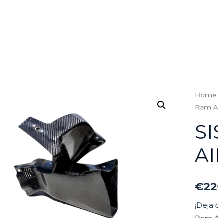
Home
Ram A
S
AI
€
22
¡Deja 