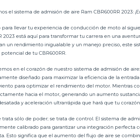
os el sistema de admisión de aire Ram CBR600RR 2023: ¡En
to para llevar tu experiencia de conducción de moto al siguie
023 está aquí para transformar tu carrera en una aventura
n un rendimiento inigualable y un manejo preciso, este sis
 potencial de tu CBR600RR.
mos en el corazón de nuestro sistema de admisión de aire: 
mente diseñado para maximizar la eficiencia de la entrada 
viento para optimizar el rendimiento del motor. Mientras co
rectamente hacia el motor, generando un aumento sustancial
esatada y aceleración ultrarrápida que hará que tu corazón
 trata sólo de poder; se trata de control. El sistema de ad
ente calibrado para garantizar una integración perfecta c
a. Esto significa que el aumento del flujo de aire se combi