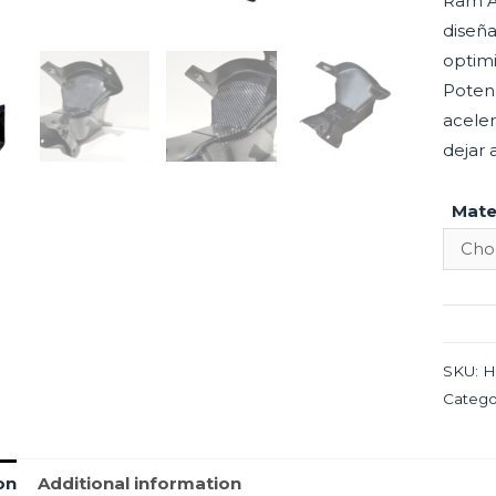
Ram A
diseña
optimi
Poten
aceler
dejar 
Mate
SKU:
H
Catego
on
Additional information