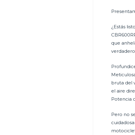
Presentam
¿Estás lis
CBR600RR 2
que anhela
verdadero
Profundice
Meticulosa
bruta del 
el aire di
Potencia d
Pero no se
cuidadosam
motociclet