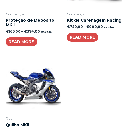
Competição
Competição
Proteção de Depósito
Kit de Carenagem Racing
MKII
€
750,00
–
€
900,00
exc.tax
€
165,00
–
€
374,00
exc.tax
READ MORE
READ MORE
Rua
Quilha MKII