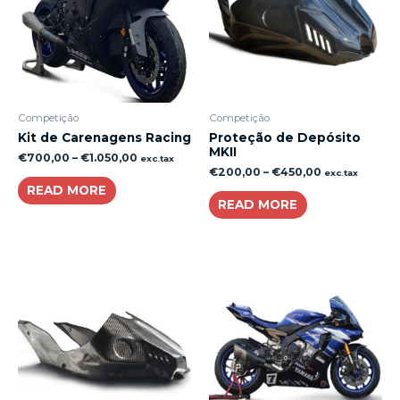
Competição
Competição
Kit de Carenagens Racing
Proteção de Depósito
MKII
€
700,00
–
€
1.050,00
exc.tax
€
200,00
–
€
450,00
exc.tax
READ MORE
READ MORE