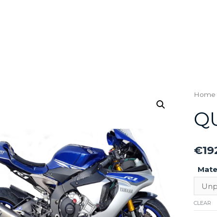
Home
Q
€
19
Mate
CLEAR