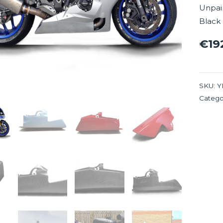
Unpain
Black
€
19
SKU:
Y
Catego