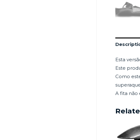
Descripti
Esta versã
Este produ
Como este 
superaqu
A fita não 
Relat