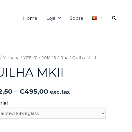
Home
Loja
Sobre
/
Yamaha
/
YZF-R1
/
2015-19
/
Rua
/ Quilha MKII
UILHA MKII
2,50
–
€
495,00
exc.tax
rial