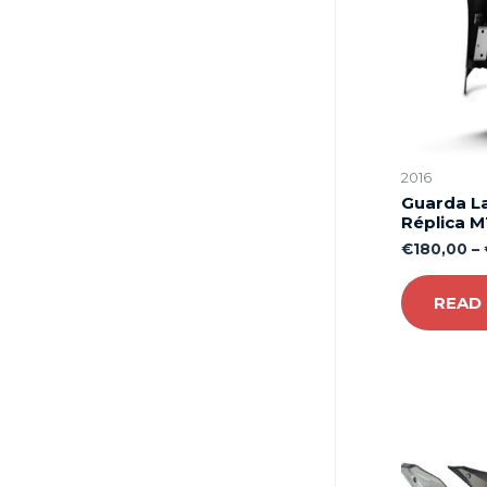
2016
Guarda L
Réplica M
€
180,00
–
READ