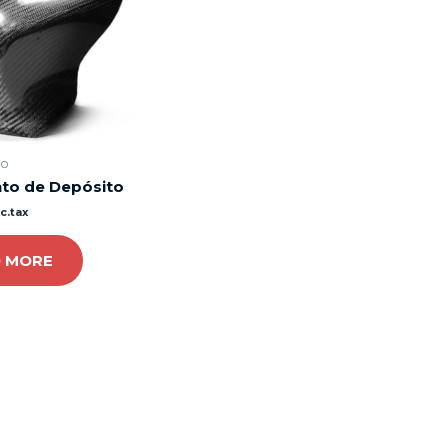
ão
to de Depósito
c.tax
 MORE