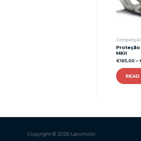
Competiçã
Proteção
MKII
€
165,00
–
READ
Copyright © 2026
Lacomoto