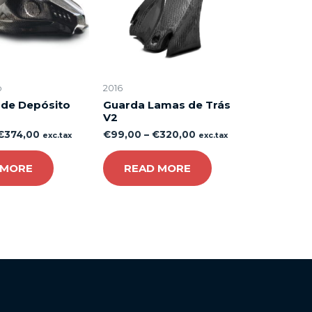
o
2016
 de Depósito
Guarda Lamas de Trás
V2
€
374,00
€
99,00
–
€
320,00
exc.tax
exc.tax
 MORE
READ MORE