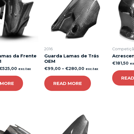
2016
Competiç
amas da Frente
Guarda Lamas de Trás
Acrescen
1
OEM
€
181,50
ex
€
525,00
€
99,00
–
€
280,00
exc.tax
exc.tax
READ
 MORE
READ MORE